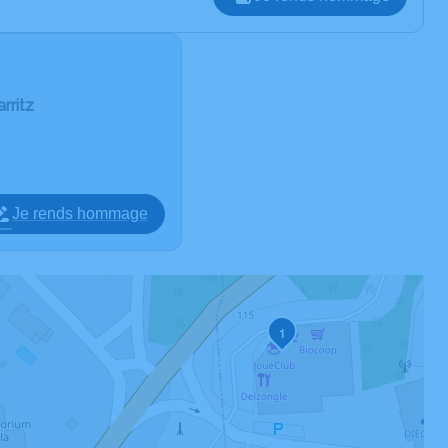
rritz
Je rends hommage
1