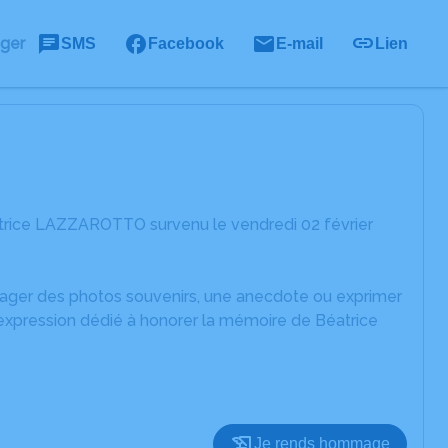
ager
SMS
Facebook
E-mail
Lien
atrice LAZZAROTTO survenu le vendredi 02 février
rtager des photos souvenirs, une anecdote ou exprimer
'expression dédié à honorer la mémoire de Béatrice
Je rends hommage