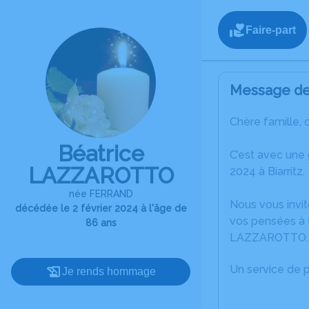
Faire-part
Message de 
Chère famille, 
Béatrice
C’est avec une
LAZZAROTTO
2024 à Biarritz.
née FERRAND
Nous vous invit
décédée le 2 février 2024 à l'âge de
vos pensées à t
86 ans
LAZZAROTTO.
Un service de 
Je rends hommage