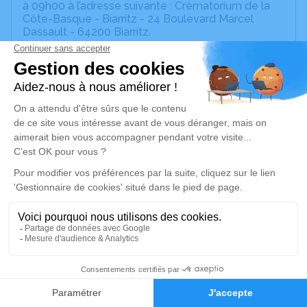
à 09h00 à l’adresse suivante : Crématorium de la
Côte-Basque - Biarritz - 24 Boulevard Marcel
Dassault - 64200 Biarritz.
Nous ne souhaitons pas de fleurs, une boîte à dons
sera à votre disposition pour l'association de la
ligue contre le cancer de Bayonne.
Nous vous invitons à utiliser cet espace pour
laisser vos condoléances, partager des photos
souvenirs, une anecdote ou exprimer vos pensées
à travers des poèmes ou des textes. Cet endroit
est un lieu d'expression dédié à honorer la
mémoire de Christine LAURET.
Je rends hommage
Cérémonie civile
63
vendredi 06 mars 2026 à 09h00
Crématorium de la Côte-Basque de Biarritz
Faire-part
Hommages
24 Boulevard Marcel Dassault