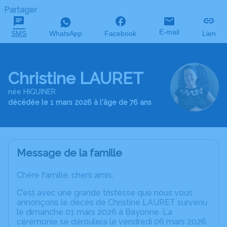
Partager
E-mail
SMS
WhatsApp
Facebook
Lien
Christine LAURET
née HIGUINER
décédée le 1 mars 2026 à l'âge de 76 ans
Message de la famille
Chère famille, chers amis,
C’est avec une grande tristesse que nous vous
annonçons le décès de Christine LAURET survenu
le dimanche 01 mars 2026 à Bayonne. La
cérémonie se déroulera le vendredi 06 mars 2026