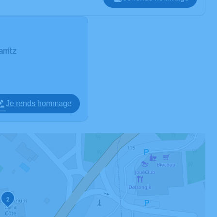
rritz
Je rends hommage
2