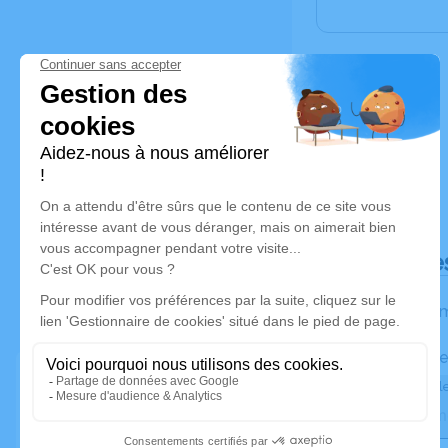
Déroulé de
Les inform
Activez une ale
Recevoir une ale