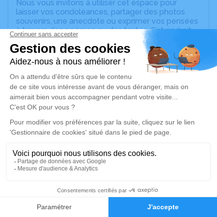
Nous vous invitons à utiliser cet espace pour
laisser vos condoléances, partager des photos
souvenirs, une anecdote ou exprimer vos pensées
à travers des poèmes ou des textes. Cet endroit
est un lieu d'expression dédié à honorer la
mémoire de Marie-Françoise PADILLA.
Chrystelle, Hugo et Jeanne.
Un service de plantation d’arbre hommage est
disponible ici
.
Je rends hommage
Cérémonie civile
lundi 29 juin 2026 à 14h00
Cimetière de Carbonne
24 Rue Léo Lagrange
2
31390 Carbonne
Faire-part
Hommages