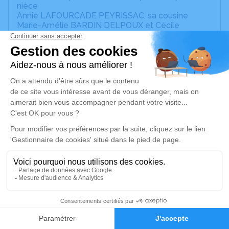
nièce
Annie LAFOURCADE PEYRISSAC, sa cousine
Marie-Amélie BARDIN DELPOUX et Cécile
BARDIN, ses belles filles
Noémie, Elodie, Hugo et Alex, ses petits-enfants
Jean Luc BARDIN, Philippe ORGON, Frédéric
PRUVOST † 10/01/26
et toute sa famille,
ont la tristesse de vous faire part du décès de
Monsieur René LATASTE, dit Michel
survenu à Biarritz, le 29 janvier 2026 à l'âge de 82
ans.
Ses obsèques auront lieu le mardi 10 février 2026
à 10h00 en l'église Saint-Martin de Biarritz suivie de
son inhumation à 14h30 au cimetière de Départ à
Orthez.
Michel repose au funérarium Divinité Funéraire, 115
avenue d'Espagne 64600 Anglet, proche aéroport
de Biarritz.
5
Les visites sont possible le samedi 7 et le
Faire-part
Hommages
dimanche 8 février 2026 de 9h à 19h.
La famille remercie toutes les personnes qui se