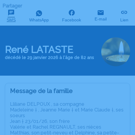
Partager
E-mail
SMS
WhatsApp
Facebook
Lien
René LATASTE
décédé le 29 janvier 2026 à l'âge de 82 ans
Message de la famille
Lliliane DELPOUX , sa compagne
Madeleine † , Jeanne Marie † et Marie Claude †, ses
soeurs
Jean † 23/01/26, son frère
Valérie et Rachel REGNAULT, ses nièces
Matthias, son petit-neveu et Delphine, sa petite-