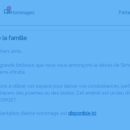
2
Part
Hommages
la famille
chers amis,
 grande tristesse que nous vous annonçons le décès de Si
erre-d'Irube.
ons à utiliser cet espace pour laisser vos condoléances, pa
travers des poèmes ou des textes. Cet endroit est un lieu 
ILORGET.
plantation d’arbre hommage est
disponible ici
.