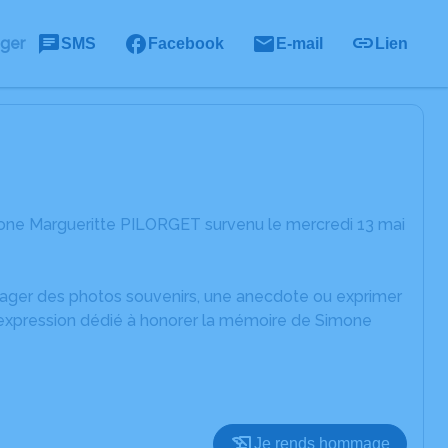
ager
SMS
Facebook
E-mail
Lien
mone Margueritte PILORGET survenu le mercredi 13 mai
rtager des photos souvenirs, une anecdote ou exprimer
d'expression dédié à honorer la mémoire de Simone
Je rends hommage