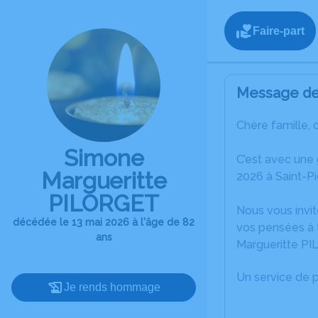
Faire-part
Message de 
Chère famille, 
Simone
C’est avec une
Margueritte
2026 à Saint-Pi
PILORGET
Nous vous invit
décédée le 13 mai 2026 à l'âge de 82
vos pensées à 
ans
Margueritte P
Un service de 
Je rends hommage