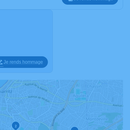
Je rends hommage
2