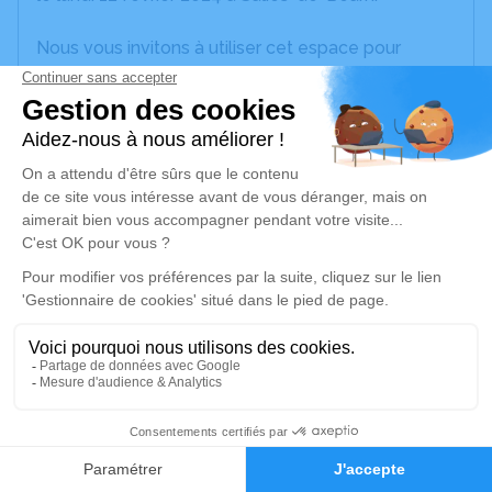
Nous vous invitons à utiliser cet espace pour
laisser vos condoléances, partager des photos
souvenirs, une anecdote ou exprimer vos pensées
à travers des poèmes ou des textes. Cet endroit
est un lieu d'expression dédié à honorer la
mémoire de Simone FRESNAIS.
Un service de plantation d’arbre hommage est
disponible ici
.
Je rends hommage
Cérémonie religieuse
lundi 19 février 2024 à 17h00
11
Salle de Cérémonie du Crématorium de
Biarritz
Faire-part
Hommages
Boulevard Marcel Dassault