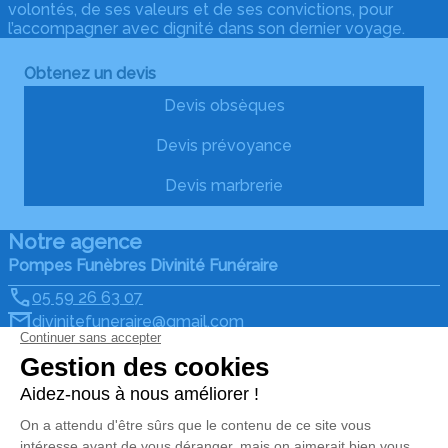
volontés, de ses valeurs et de ses convictions, pour
l’accompagner avec dignité dans son dernier voyage.
Obtenez un devis
Devis obsèques
Devis prévoyance
Devis marbrerie
Notre agence
Pompes Funèbres Divinité Funéraire
05 59 26 63 07
divinitefuneraire@gmail.com
115 Avenue d'Espagne ZAC de Parme - 64600 -
Anglet
5/5 - 230 avis
Nos Services
Liens utiles
Organiser des obsèques
Avis de décès