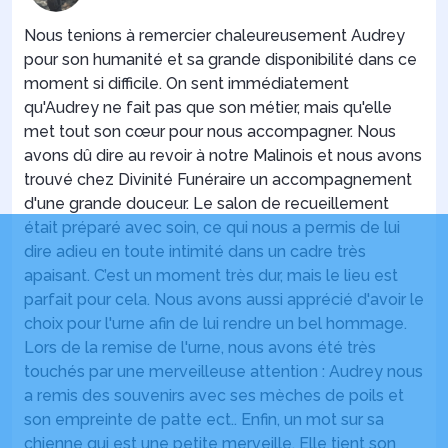
Nous tenions à remercier chaleureusement Audrey
pour son humanité et sa grande disponibilité dans ce
moment si difficile. On sent immédiatement
qu'Audrey ne fait pas que son métier, mais qu'elle
met tout son cœur pour nous accompagner. Nous
avons dû dire au revoir à notre Malinois et nous avons
trouvé chez Divinité Funéraire un accompagnement
d'une grande douceur. Le salon de recueillement
était préparé avec soin, ce qui nous a permis de lui
dire adieu en toute intimité dans un cadre très
apaisant. C’est un moment très dur, mais le lieu est
parfait pour cela. Nous avons aussi apprécié d'avoir le
choix pour l'urne afin de lui rendre un bel hommage.
Lors de la remise de l'urne, nous avons été très
touchés par une merveilleuse attention : Audrey nous
a remis des souvenirs avec ses mèches de poils et
son empreinte de patte ect.. Enfin, un mot sur sa
chienne qui est une petite merveille. Elle tient son