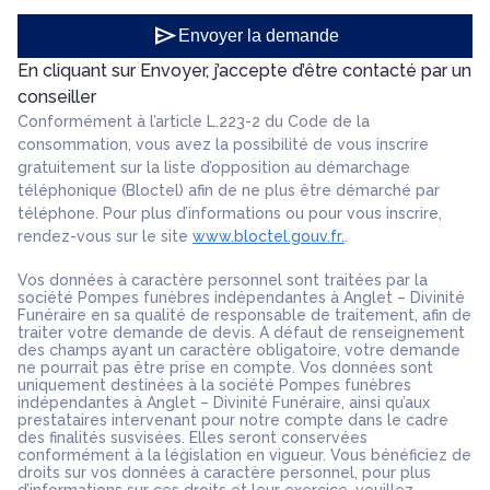
send
Envoyer la demande
En cliquant sur Envoyer, j’accepte d’être contacté par un
conseiller
Conformément à l’article L.223-2 du Code de la
consommation, vous avez la possibilité de vous inscrire
gratuitement sur la liste d’opposition au démarchage
téléphonique (Bloctel) afin de ne plus être démarché par
téléphone. Pour plus d’informations ou pour vous inscrire,
rendez-vous sur le site
www.bloctel.gouv.fr.
.
Vos données à caractère personnel sont traitées par la
société Pompes funèbres indépendantes à Anglet – Divinité
Funéraire en sa qualité de responsable de traitement, afin de
traiter votre demande de devis. A défaut de renseignement
des champs ayant un caractère obligatoire, votre demande
ne pourrait pas être prise en compte. Vos données sont
uniquement destinées à la société Pompes funèbres
indépendantes à Anglet – Divinité Funéraire, ainsi qu’aux
prestataires intervenant pour notre compte dans le cadre
des finalités susvisées. Elles seront conservées
conformément à la législation en vigueur. Vous bénéficiez de
droits sur vos données à caractère personnel, pour plus