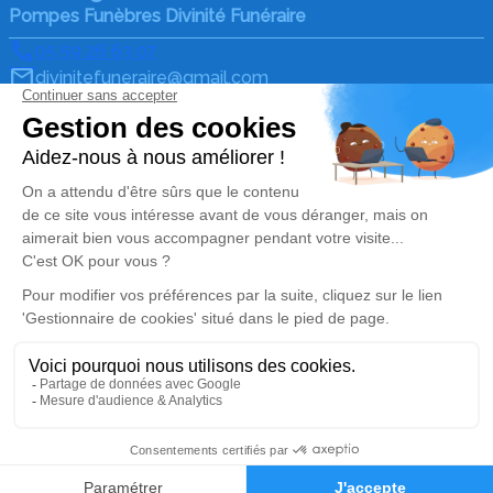
Pompes Funèbres Divinité Funéraire
05 59 26 63 07
divinitefuneraire@gmail.com
115 Avenue d'Espagne ZAC de Parme – 64600 –
Anglet
5/5 – 230 avis
Nos Services
Liens utiles
Organiser des obsèques
Avis de décès
Monuments funéraires
Demande de rendez-vous
en agence
Services aux familles
Nos réseaux sociaux
Mentions légales
Politique de traitement des données personnelles
Politique d’utilisation des cookies
Gestionnaire de cookies
Zone d'intervention
Réalisation et référencement par