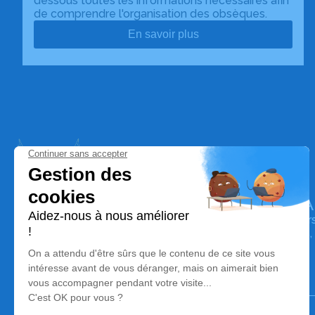
dessous toutes les informations nécessaires afin
de comprendre l'organisation des obsèques.
En savoir plus
Pompes funèbres indépendantes à Ang
Nos équipes vous aident à honorer la mémoire de la pe
perpétuer son souvenir dans le respect de ses volontés,
avec dignité dans son dernier voyage.
Notre agence
Pompes Funèbres Divinité Funéraire
05 59 26 63 07