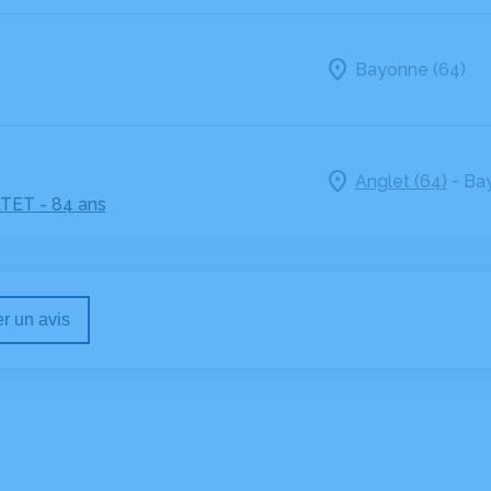
Bayonne (64)
-
Anglet (64)
Bay
ATET
- 84 ans
r un avis