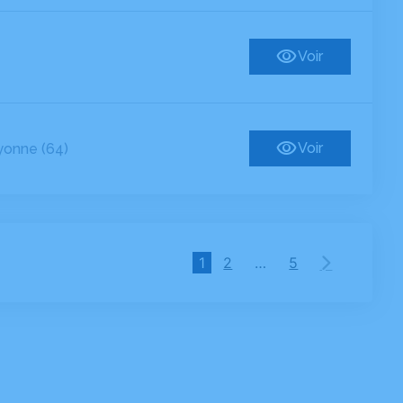
Voir
Voir
onne (64)
1
2
…
5