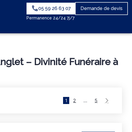
05 59 26 63 07
Demande de devis
Permanence 24/24 7j/7
let – Divinité Funéraire à
1
2
…
5