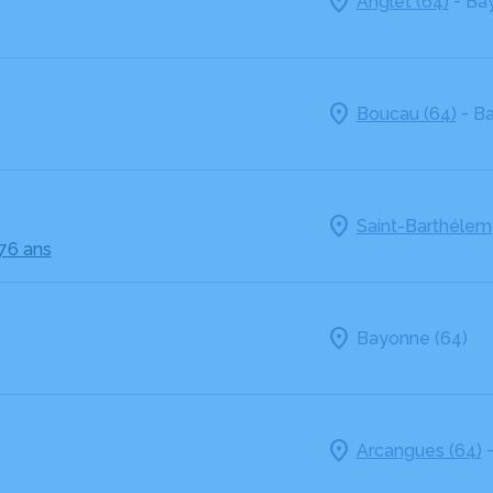
-
Anglet (64)
Bay
-
Boucau (64)
Ba
Saint-Barthélem
 76 ans
Bayonne (64)
Arcangues (64)