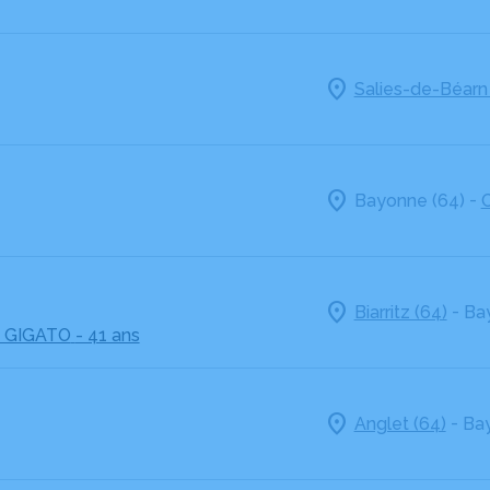
Salies-de-Béarn
-
Bayonne (64)
C
-
Biarritz (64)
Ba
 GIGATO
- 41 ans
-
Anglet (64)
Bay